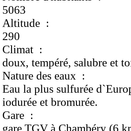
5063
Altitude
:
290
Climat
:
doux, tempéré, salubre et t
Nature des eaux
:
Eau la plus sulfurée d`Europ
iodurée et bromurée.
Gare
:
gare TGV à Chambéry (6 km) 